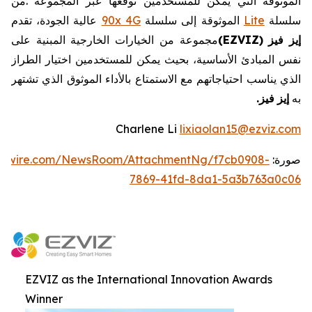
الموثوقة
التي
يمكن
للمستخدمين
توقعها
عبر
المجموعة
.
من
سلسلة
Lite
الموثوقة
إلى
سلسلة
4G
90x
عالية
الجودة،
تقدم
إيز
فيز
EZVIZ)
(
مجموعة
من
الخيارات
الخارجية
المبنية
على
نفس
المبادئ
الأساسية،
بحيث
يمكن
للمستخدمين
اختيار
الطراز
الذي
يناسب
احتياجاتهم
مع
الاستمتاع
بالأداء
الموثوق
الذي
تشتهر
به
إيز
فيز
.
Charlene Li
lixiaolan15@ezviz.com
صورة:
ewswire.com/NewsRoom/AttachmentNg/f7cb0908-
7869-41fd-8da1-5a3b763a0c06
EZVIZ as the International Innovation Awards
Winner