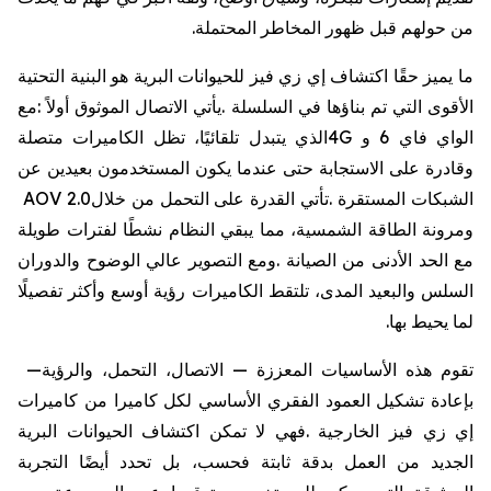
من
حولهم
قبل
ظهور
المخاطر
المحتملة
.
ما
يميز
حقًا
اكتشاف
إي
زي
فيز
للحيوانات
البرية
هو
البنية
التحتية
الأقوى
التي
تم
بناؤها
في
السلسلة
.
يأتي
الاتصال
الموثوق
أولاً
:
مع
الواي
فاي
6
و
4G
الذي
يتبدل
تلقائيًا،
تظل
الكاميرات
متصلة
وقادرة
على
الاستجابة
حتى
عندما
يكون
المستخدمون
بعيدين
عن
الشبكات
المستقرة
.
تأتي
القدرة
على
التحمل
من
خلال
AOV 2.0
ومرونة
الطاقة
الشمسية،
مما
يبقي
النظام
نشطًا
لفترات
طويلة
مع
الحد
الأدنى
من
الصيانة
.
ومع
التصوير
عالي
الوضوح
والدوران
السلس
والبعيد
المدى،
تلتقط
الكاميرات
رؤية
أوسع
وأكثر
تفصيلًا
لما
يحيط
بها
.
تقوم
هذه
الأساسيات
المعززة
—
الاتصال،
التحمل،
والرؤية
—
بإعادة
تشكيل
العمود
الفقري
الأساسي
لكل
كاميرا
من
كاميرات
إي
زي
فيز
الخارجية
.
فهي
لا
تمكن
اكتشاف
الحيوانات
البرية
الجديد
من
العمل
بدقة
ثابتة
فحسب،
بل
تحدد
أيضًا
التجربة