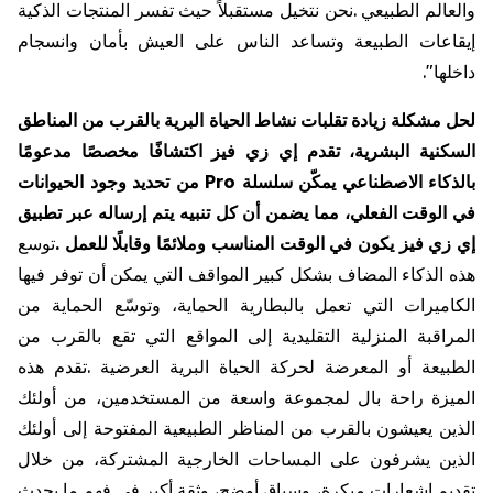
والعالم
الطبيعي
.
نحن
نتخيل
مستقبلاً
حيث
تفسر
المنتجات
الذكية
إيقاعات
الطبيعة
وتساعد
الناس
على
العيش
بأمان
وانسجام
داخلها
."
لحل
مشكلة
زيادة
تقلبات
نشاط
الحياة
البرية
بالقرب
من
المناطق
السكنية
البشرية،
تقدم
إي
زي
فيز
اكتشافًا
مخصصًا
مدعومًا
بالذكاء
الاصطناعي
يمكّن
سلسلة
Pro
من
تحديد
وجود
الحيوانات
في
الوقت
الفعلي،
مما
يضمن
أن
كل
تنبيه
يتم
إرساله
عبر
تطبيق
إي
زي
فيز
يكون
في
الوقت
المناسب
وملائمًا
وقابلًا
للعمل
.
توسع
هذه
الذكاء
المضاف
بشكل
كبير
المواقف
التي
يمكن
أن
توفر
فيها
الكاميرات
التي
تعمل
بالبطارية
الحماية،
وتوسّع
الحماية
من
المراقبة
المنزلية
التقليدية
إلى
المواقع
التي
تقع
بالقرب
من
الطبيعة
أو
المعرضة
لحركة
الحياة
البرية
العرضية
.
تقدم
هذه
الميزة
راحة
بال
لمجموعة
واسعة
من
المستخدمين،
من
أولئك
الذين
يعيشون
بالقرب
من
المناظر
الطبيعية
المفتوحة
إلى
أولئك
الذين
يشرفون
على
المساحات
الخارجية
المشتركة،
من
خلال
تقديم
إشعارات
مبكرة،
وسياق
أوضح،
وثقة
أكبر
في
فهم
ما
يحدث