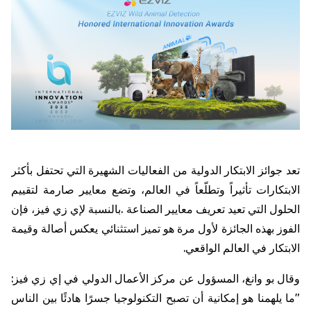
تعد
جوائز
الابتكار
الدولية
من
الفعاليات
الشهيرة
التي
تحتفل
بأكثر
الابتكارات
تأثيراً
وتطلّعاً
في
العالم،
وتضع
معايير
صارمة
لتقييم
الحلول
التي
تعيد
تعريف
معايير
الصناعة
.
بالنسبة
لإي
زي
فيز،
فإن
الفوز
بهذه
الجائزة
لأول
مرة
هو
تميز
استثنائي
يعكس
أصالة
وقيمة
الابتكار
في
العالم
الواقعي
.
وقال
بو
وانغ،
المسؤول
عن
مركز
الأعمال
الدولي
في
إي
زي
فيز
:
"
ما
يلهمنا
هو
إمكانية
أن
تصبح
التكنولوجيا
جسرًا
هادئًا
بين
الناس