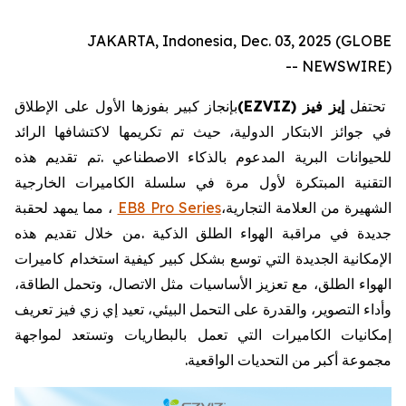
JAKARTA, Indonesia, Dec. 03, 2025 (GLOBE
NEWSWIRE) --
تحتفل
إيز
فيز
EZVIZ)
(
بإنجاز
كبير
بفوزها
الأول
على
الإطلاق
في
جوائز
الابتكار
الدولية،
حيث
تم
تكريمها
لاكتشافها
الرائد
للحيوانات
البرية
المدعوم
بالذكاء
الاصطناعي
.
تم
تقديم
هذه
التقنية
المبتكرة
لأول
مرة
في
سلسلة
الكاميرات
الخارجية
الشهيرة
من
العلامة
التجارية،
EB8 Pro Series
،
مما
يمهد
لحقبة
جديدة
في
مراقبة
الهواء
الطلق
الذكية
.
من
خلال
تقديم
هذه
الإمكانية
الجديدة
التي
توسع
بشكل
كبير
كيفية
استخدام
كاميرات
الهواء
الطلق،
مع
تعزيز
الأساسيات
مثل
الاتصال،
وتحمل
الطاقة،
وأداء
التصوير،
والقدرة
على
التحمل
البيئي،
تعيد
إي
زي
فيز
تعريف
إمكانيات
الكاميرات
التي
تعمل
بالبطاريات
وتستعد
لمواجهة
مجموعة
أكبر
من
التحديات
الواقعية
.