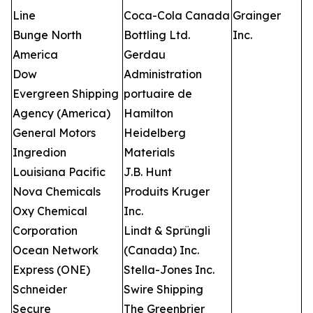
Line
Coca-Cola Canada
Grainger
Bunge North
Bottling Ltd.
Inc.
America
Gerdau
Dow
Administration
Evergreen Shipping
portuaire de
Agency (America)
Hamilton
General Motors
Heidelberg
Ingredion
Materials
Louisiana Pacific
J.B. Hunt
Nova Chemicals
Produits Kruger
Oxy Chemical
Inc.
Corporation
Lindt & Sprüngli
Ocean Network
(Canada) Inc.
Express (ONE)
Stella-Jones Inc.
Schneider
Swire Shipping
Secure
The Greenbrier